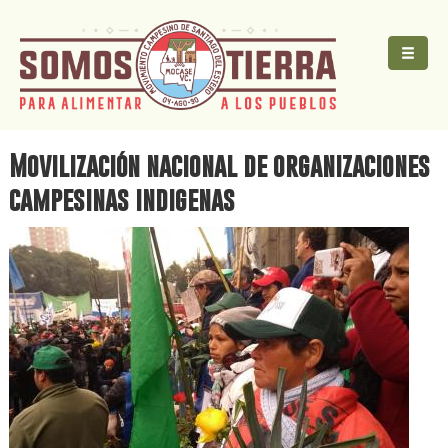
Pasar
Jump
al
to
contenido
main
principal
content
Movilización nacional de organizaciones
campesinas indigenas