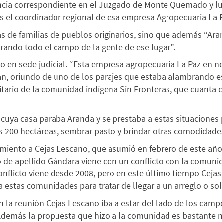
ncia correspondiente en el Juzgado de Monte Quemado y lu
s el coordinador regional de esa empresa Agropecuaria La P
as de familias de pueblos originarios, sino que además “Ara
rando todo el campo de la gente de ese lugar”.
 en sede judicial. “Esta empresa agropecuaria La Paz en n
, oriundo de uno de los parajes que estaba alambrando est
itario de la comunidad indígena Sin Fronteras, que cuanta c
uya casa paraba Aranda y se prestaba a estas situaciones 
s 200 hectáreas, sembrar pasto y brindar otras comodidade
amiento a Cejas Lescano, que asumió en febrero de este añ
de apellido Gándara viene con un conflicto con la comunida
flicto viene desde 2008, pero en este último tiempo Cejas 
 a estas comunidades para tratar de llegar a un arreglo o so
 la reunión Cejas Lescano iba a estar del lado de los cam
Además la propuesta que hizo a la comunidad es bastante m