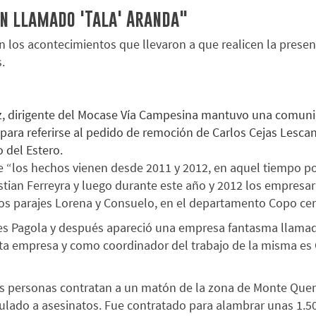
n llamado 'Tala' Aranda"
los acontecimientos que llevaron a que realicen la present
.
z, dirigente del Mocase Vía Campesina mantuvo una comunic
 para referirse al pedido de remoción de Carlos Cejas Lescan
 del Estero.
ue “los hechos vienen desde 2011 y 2012, en aquel tiempo p
ristian Ferreyra y luego durante este año y 2012 los empresa
os parajes Lorena y Consuelo, en el departamento Copo cerc
es Pagola y después apareció una empresa fantasma llamad
ta empresa y como coordinador del trabajo de la misma es C
dos personas contratan a un matón de la zona de Monte Qu
culado a asesinatos. Fue contratado para alambrar unas 1.500