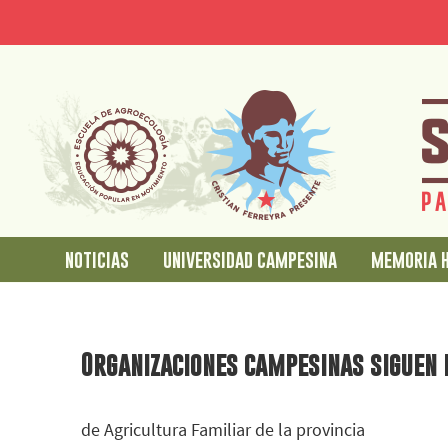
Pasar
Jump
al
to
contenido
main
principal
content
noticias
universidad campesina
memoria h
Organizaciones campesinas siguen 
de Agricultura Familiar de la provincia