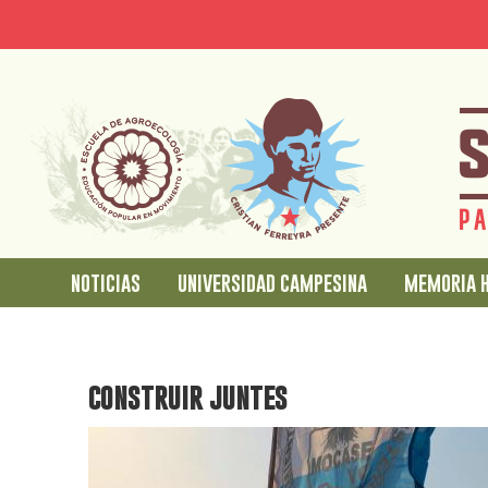
Pasar
Jump
al
to
contenido
main
principal
content
noticias
universidad campesina
memoria h
construir juntes