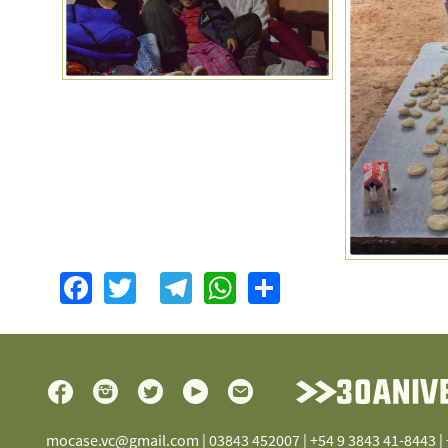
Facebook
Twitter
Telegram
WhatsApp
Share
mocase.vc@gmail.com
| 03843 452007 | +54 9 3843 41-8443 |