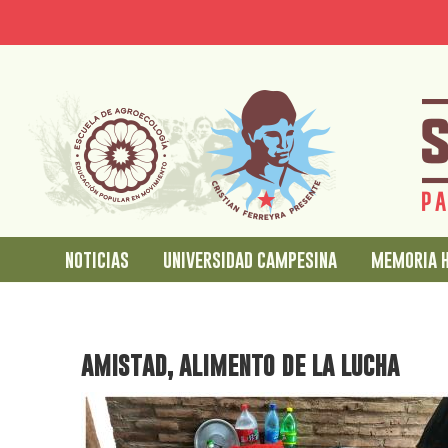
Pasar
Jump
al
to
contenido
main
principal
content
noticias
universidad campesina
memoria h
amistad, alimento de la lucha