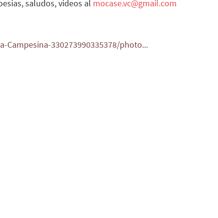
oesias, saludos, videos al
mocase.vc@gmail.com
-Campesina-330273990335378/photo...